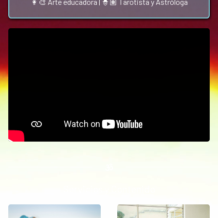
👩‍🎨 Arte educadora | 🧙🏽 Tarotista y Astróloga
Servicios y Contenido