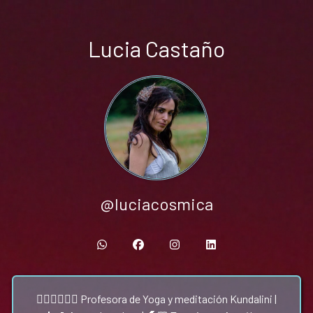
Lucia Castaño
@luciacosmica
🤸🏽‍♀️🧘🏽‍♀️ Profesora de Yoga y meditación Kundalini |