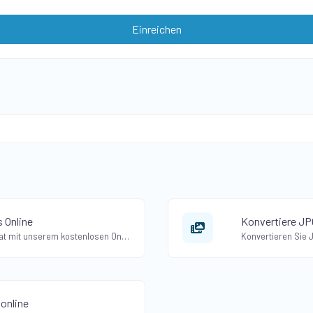
Einreichen
 Online
Konvertiere JPG
Konvertieren Sie JPG in das Webp-Format mit unserem kostenlosen Online-JPG-zu-Webp-Konverter. Komprimieren Sie JPEG-Bilder, ohne die Qualität zu beeinträchtigen.
online