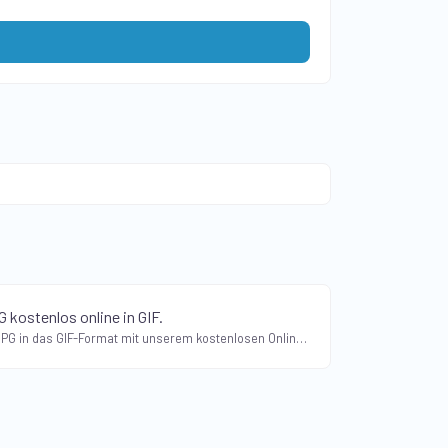
 kostenlos online in GIF.
Konvertieren Sie JPG in das GIF-Format mit unserem kostenlosen Online-JPG-zu-GIF-Konverter. Erstellen Sie mühelos animierte GIFs aus JPG-Bildern.