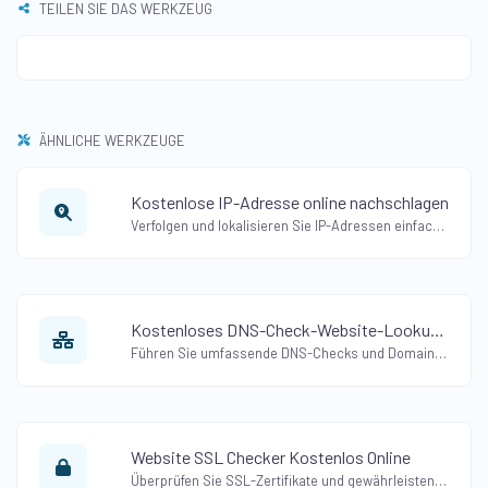
TEILEN SIE DAS WERKZEUG
ÄHNLICHE WERKZEUGE
Kostenlose IP-Adresse online nachschlagen
Verfolgen und lokalisieren Sie IP-Adressen einfach mit unserem kostenlosen Online-Tool zur IP-Adressensuche. Erhalten Sie detaillierte Informationen mit unserem IP-Tracker.
Kostenloses DNS-Check-Website-Lookup-Tool
Führen Sie umfassende DNS-Checks und Domain-Lookups sofort durch. Erhalten Sie genaue Ergebnisse kostenlos mit unserem DNS-Check-Website-Lookup-Tool.
Website SSL Checker Kostenlos Online
Überprüfen Sie SSL-Zertifikate und gewährleisten Sie die Sicherheit Ihrer Website mit unserem kostenlosen Online-Tool Website SSL Checker. Überprüfen Sie Ihr SSL-Zertifikat kostenlos.