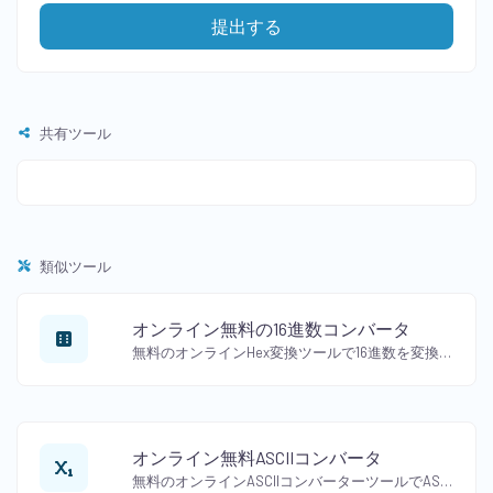
提出する
共有ツール
類似ツール
オンライン無料の16進数コンバータ
無料のオンラインHex変換ツールで16進数を変換してください。16進数を10進数、2進数、8進数の形式に簡単に変換できます。
オンライン無料ASCIIコンバータ
無料のオンラインASCIIコンバーターツールでASCIIコードを変換してください。簡単にASCIIコードを文字に変換したり、逆に変換したりできます。