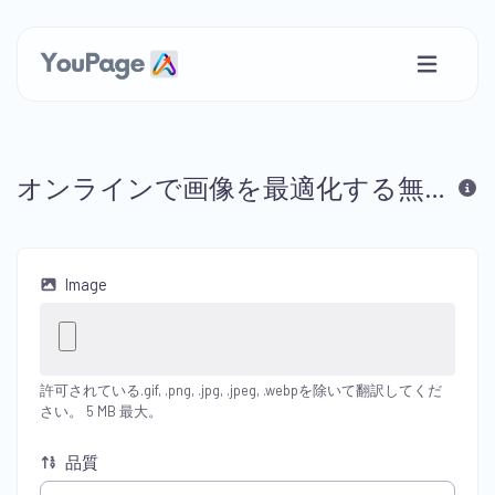
オンラインで画像を最適化する無料サービス
Image
許可されている.gif, .png, .jpg, .jpeg, .webpを除いて翻訳してくだ
さい。 5 MB 最大。
品質