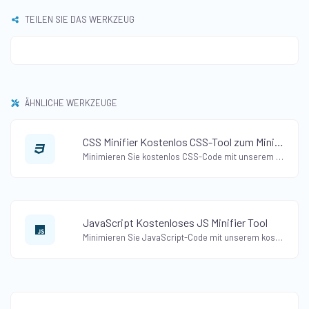
TEILEN SIE DAS WERKZEUG
ÄHNLICHE WERKZEUGE
CSS Minifier Kostenlos CSS-Tool zum Minifizieren
Minimieren Sie kostenlos CSS-Code mit unserem CSS-Minifier-Tool. Komprimieren Sie CSS-Dateien und verbessern Sie die Ladezeit der Website einfach.
JavaScript Kostenloses JS Minifier Tool
Minimieren Sie JavaScript-Code mit unserem kostenlosen JS Minifier Tool. Reduzieren Sie Dateigrößen und optimieren Sie JavaScript-Code für eine verbesserte Leistung.