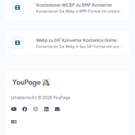
Kostenloser WEBP zu BMP Konverter
Konvertieren Sie Webp in BMP-Format mit unserem kostenlosen Online-Webp-zu-BMP-Konverter. Konvertieren Sie Webp-Bilder mühelos in das Bitmap-Format.
Webp zu GIF Konverter Kostenlos Online
Konvertieren Sie Webp in das GIF-Format mit unserem kostenlosen Online-Webp-zu-GIF-Konverter. Erstellen Sie ganz einfach animierte GIFs aus Webp-Bildern.
Urheberrecht © 2026 YouPage