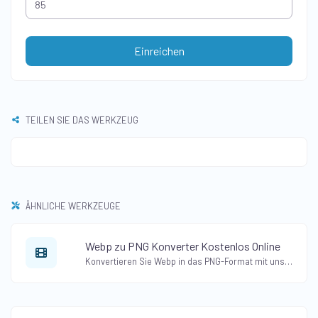
Einreichen
TEILEN SIE DAS WERKZEUG
ÄHNLICHE WERKZEUGE
Webp zu PNG Konverter Kostenlos Online
Konvertieren Sie Webp in das PNG-Format mit unserem kostenlosen Online-Webp-zu-PNG-Konverter. Ändern Sie Webp-Bilder in das PNG-Format, während die Transparenz erhalten bleibt.