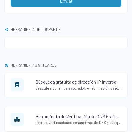
Enviar
HERRAMIENTA DE COMPARTIR
HERRAMIENTAS SIMILARES
Búsqueda gratuita de dirección IP inversa
Descubra dominios asociados e información valiosa con nuestra herramienta gratuita de búsqueda de direcciones IP inversas. Descubra conexiones ocultas sin esfuerzo.
Herramienta de Verificación de DNS Gratuita para Buscar Sitios Web
Realice verificaciones exhaustivas de DNS y búsquedas de dominios al instante. Obtenga resultados precisos de forma gratuita con nuestra Herramienta de Verificación de DNS y Búsqueda de Sitios Web.