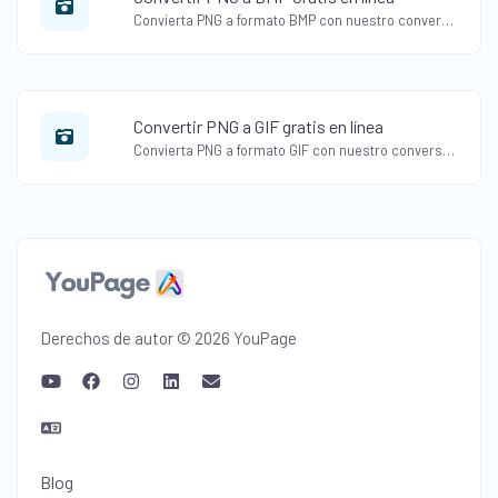
Convierta PNG a formato BMP con nuestro conversor gratuito en línea de PNG a BMP. Convierta imágenes fácilmente preservando el color y los detalles.
Convertir PNG a GIF gratis en línea
Convierta PNG a formato GIF con nuestro conversor gratuito en línea de PNG a GIF. Crea GIF animados a partir de imágenes PNG sin esfuerzo.
Derechos de autor © 2026 YouPage
Blog